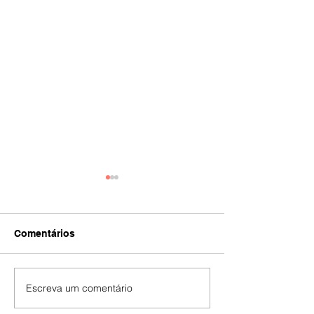
Comentários
IA
#392
Escreva um comentário