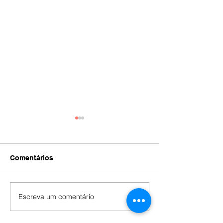
Comentários
IA
#392
Escreva um comentário