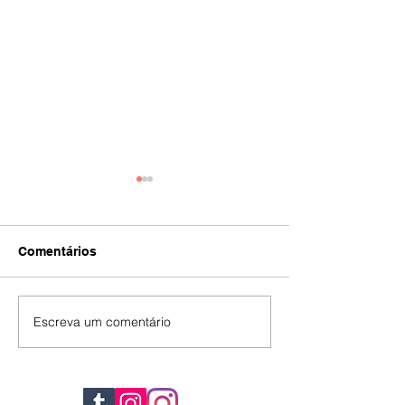
Comentários
IA
#392
Escreva um comentário